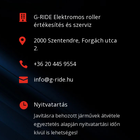

G-RIDE Elektromos roller
értékesítés és szerviz

2000 Szentendre, Forgách utca
2.

+36 20 445 9554

info@g-ride.hu

Nyitvatartás
Javításra behozott járművek átvétele
egyeztetés alapján nyitvatartási időn
kívül is lehetséges!